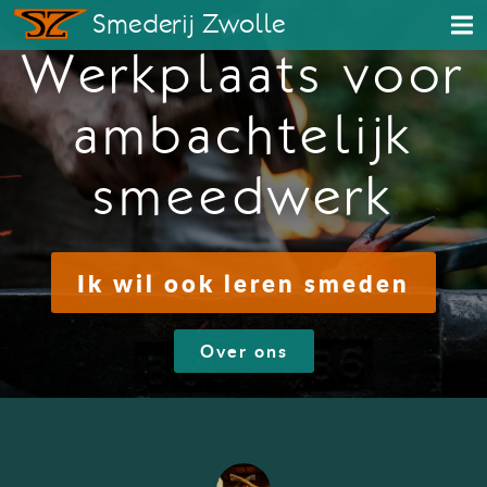
Smederij Zwolle
Werkplaats voor
ambachtelijk
smeedwerk
Ik wil ook leren smeden
Over ons