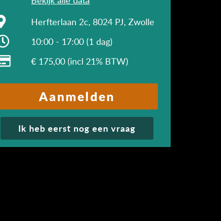
10:00 - 17:00
Bekijk alle data
Herfterlaan 2c, 8024 PJ, Zwolle
10:00 - 17:00 (1 dag)
€ 175,00 (incl 21% BTW)
Aanmelden
Ik heb eerst nog een vraag